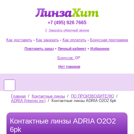
+7 (495) 926 7665
Заказать обратный звонок
Как доставить
Как заказать
Как оплатить
Бонусная программа
•
•
•
•
•
Повторить заказ
Избранное
Личный кабинет
0
Р
Бонусов:
Нет товаров
Главная
/
Контактные линзы
/
ПО ПРОИЗВОДИТЕЛЮ
/
ADRIA (Interojo inc)
/
Контактные линзы ADRIA O2O2 6pk
Контактные линзы ADRIA O2O2
6pk