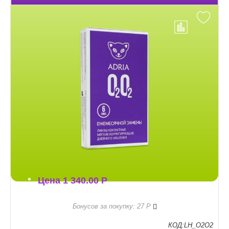
Цена
1 340.00
Р
Правила бонусной пр
Бонусов за покупку: 27
Р
КОД:LH_O2O2