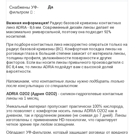
Да
Снабжены УФ-
фильтром
:
Важная информация!
Радиус базовой кривизны контактных
линз ADRIA - 8,6 мм. Современный дизайн линзы делает ее
максимально универсальной, поэтому она подходит 92%
носителей.
При подборе контактных линз некорректно опираться только на
радиус базовой кривизны (BC). Комфортная посадка линзы на
роговице глаза в большей степени зависит от материала линзы,
толщины профиля, увлажнённости поверхности и других
факторов. Если вы носите линзы привычного производителя с
BC 8,4 мм, то линзы ADRIA подойдут вам с высокой долей
вероятности.
Напоминаем, что контактные линзы нужно подбирать только
после консультации со специалистом.
ADRIA O2O2 (Адрия О2О2)
- силикон-гидрогелевые контактные
линзы на 1 месяц.
Уникальный материал пропускает практически 100% кислорода,
это позволяет с комфортом носить линзы ADRIA O2O2 как в
дневном, так и продленном режиме (не снимая до 7 дней). Линзы
изготовлены с применением HD-технологии, что гарантирует
четкое зрение при любом освещении.
Обладают УФ-фильтром, который защищает роговицу от вредного