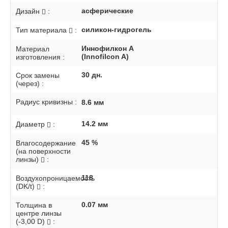
асферические
Дизайн
:
силикон-гидрогель
Тип материала
:
Иннофилкон A
Материал
(Innofilcon A)
изготовления :
30
дн.
Срок замены
(через) :
Радиус кривизны :
8.6
мм
14.2
мм
Диаметр
:
45
%
Влагосодержание
(на поверхности
линзы)
:
118
Воздухопроницаемость
(DK/t)
:
0.07
мм
Толщина в
центре линзы
(-3,00 D)
: