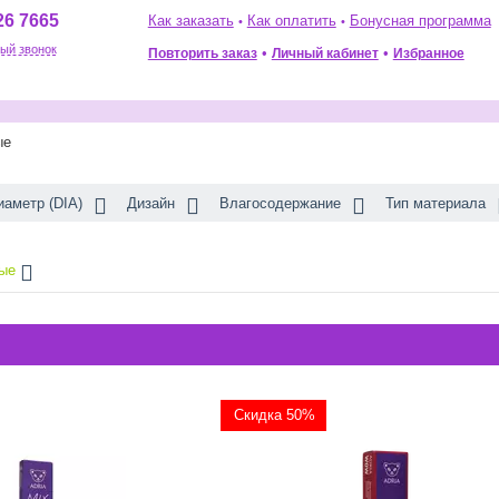
26 7665
Как заказать
Как оплатить
Бонусная программа
•
•
ый звонок
•
•
Повторить заказ
Избранное
Личный кабинет
ые
иаметр (DIA)
Дизайн
Влагосодержание
Тип материала
ые
Скидка 50%