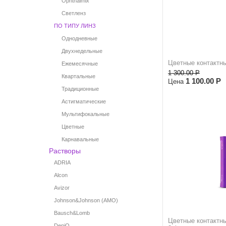
Ophthalmix
Светленз
ПО ТИПУ ЛИНЗ
Однодневные
Двухнедельные
Цветные контактн
Ежемесячные
1 300.00
Р
Квартальные
1 100.00
Р
Цена
Традиционные
Астигматические
Мультифокальные
Цветные
Карнавальные
Растворы
ADRIA
Alcon
Avizor
Johnson&Johnson (AMO)
Bausch&Lomb
Цветные контактны
DeniQ