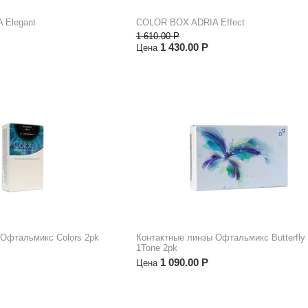
 Elegant
COLOR BOX ADRIA Effect
1 610.00
Р
1 430.00
Р
Цена
 Офтальмикс Colors 2pk
Контактные линзы Офтальмикс Butterfly 
1Tone 2pk
1 090.00
Р
Цена