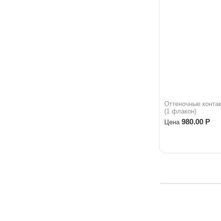
Оттеночные конта
(1 флакон)
980.00
Р
Цена
•
Как доставить
Как з
Правила обмена и воз