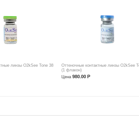
ктные линзы O2kSee Tone 38
Оттеночные контактные линзы O2kSee T
(1 флакон)
980.00
Р
Цена
•
•
аказать
Как оплатить
Бонусная программа
Телефон:
+7 (495)
врата