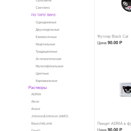
Ophthalmix
Светленз
ПО ТИПУ ЛИНЗ
Однодневные
Двухнедельные
Футляр Black Cat
Ежемесячные
90.00
Р
Цена
Квартальные
Традиционные
Астигматические
Мультифокальные
Цветные
Карнавальные
Растворы
ADRIA
Alcon
Avizor
Johnson&Johnson (AMO)
Пинцет ADRIA в фу
Bausch&Lomb
90.00
Р
Цена
DeniQ