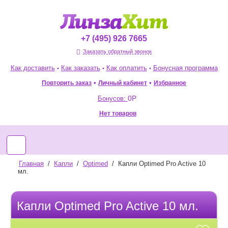
+7 (495) 926 7665
Заказать обратный звонок
Как доставить
Как заказать
Как оплатить
Бонусная программа
•
•
•
•
•
Повторить заказ
Избранное
Личный кабинет
0
Р
Бонусов:
Нет товаров
Главная
/
Капли
/
Optimed
/
Капли Optimed Pro Active 10
мл.
Капли Optimed Pro Active 10 мл.