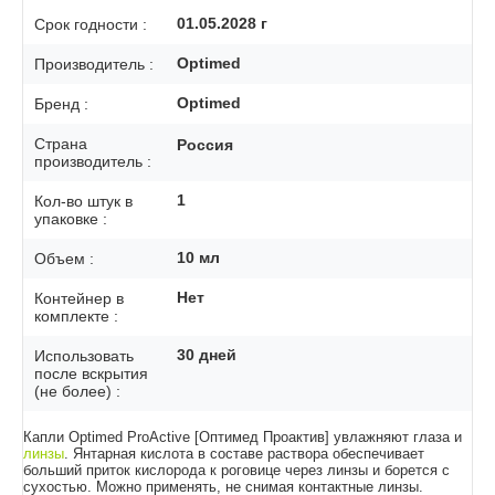
01.05.2028
г
Срок годности :
Optimed
Производитель :
Optimed
Бренд :
Страна
Россия
производитель :
1
Кол-во штук в
упаковке :
10
мл
Объем :
Нет
Контейнер в
комплекте :
30
дней
Использовать
после вскрытия
(не более) :
Капли Optimed ProActive [Оптимед Проактив] увлажняют глаза и
линзы
. Янтарная кислота в составе раствора обеспечивает
больший приток кислорода к роговице через линзы и борется с
сухостью. Можно применять, не снимая контактные линзы.