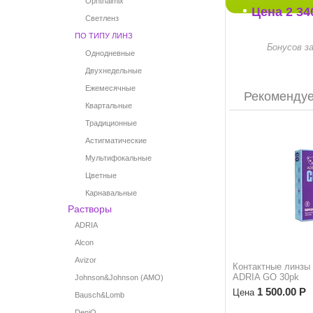
Ophthalmix
Цена
2 34
Светленз
ПО ТИПУ ЛИНЗ
Бонусов за
Однодневные
Двухнедельные
Ежемесячные
Рекоменду
Квартальные
Традиционные
Астигматические
Мультифокальные
Цветные
Карнавальные
Растворы
ADRIA
Alcon
Avizor
Контактные линзы
ADRIA GО 30pk
Johnson&Johnson (AMO)
1 500.00
Р
Цена
Bausch&Lomb
DeniQ