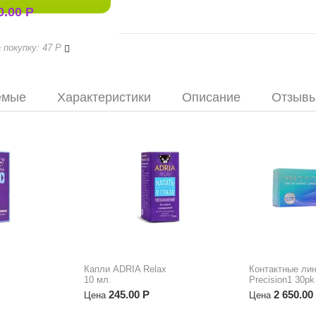
0.00
Р
Правила бонусной программы
 покупку: 47
Р
емые
Характеристики
Описание
Отзыв
Капли ADRIA Relax
Контактные ли
10 мл.
Precision1 30pk
245.00
Р
2 650.00
Цена
Цена