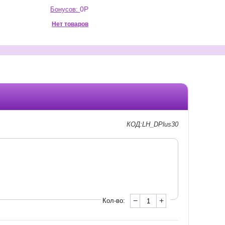
0
Р
Бонусов:
Нет товаров
КОД:LH_DPlus30
−
+
Кол-во: