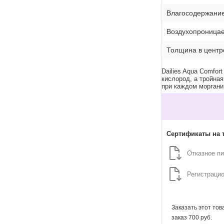
Влагосодержание
Воздухопроницае
Толщина в центре
Dailies Aqua Comfo
кислород, а тройна
при каждом моргани
Сертификаты на 
Отказное п
Регистраци
Заказать этот то
заказ 700 руб.