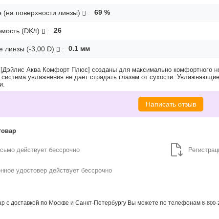
69
%
 (на поверхности линзы)
:
26
мость (DK/t)
:
0.1
мм
 линзы (-3,00 D)
:
rt [Дэйлис Аква Комфорт Плюс] cозданы для максимально комфортного н
я система увлажнения не дает страдать глазам от сухости. Увлажняющ
и.
Написать отзыв
товар
исьмо действует
бессрочно
Регистрац
онное удостовер действует
бессрочно
вар с доставкой по Москве и Санкт-Петербургу Вы можете по телефонам
8-800-