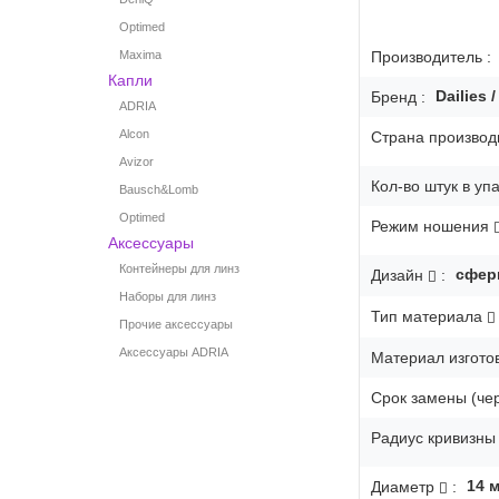
Optimed
Производитель :
Maxima
Капли
Dailies /
Бренд :
ADRIA
Alcon
Страна производи
Avizor
Кол-во штук в упа
Bausch&Lomb
Optimed
Режим ношения
Аксессуары
Контейнеры для линз
сфер
Дизайн
:
Наборы для линз
Тип материала
Прочие аксессуары
Аксессуары ADRIA
Материал изгото
Срок замены (чер
Радиус кривизны 
14
Диаметр
: