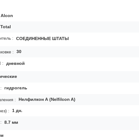
Alcon
 Total
тель :
СОЕДИНЕННЫЕ ШТАТЫ
30
ковке :
:
дневной
ические
гидрогель
:
Нелфилкон А (Nelfilcon A)
вления :
1
дн.
ез) :
:
8.7
мм
мм