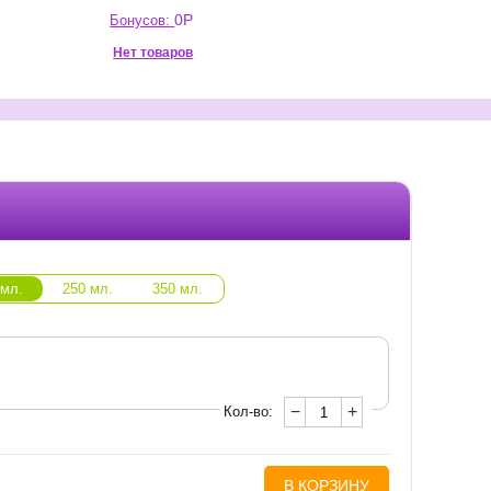
0
Р
Бонусов:
Нет товаров
 мл.
250 мл.
350 мл.
−
+
Кол-во:
В КОРЗИНУ