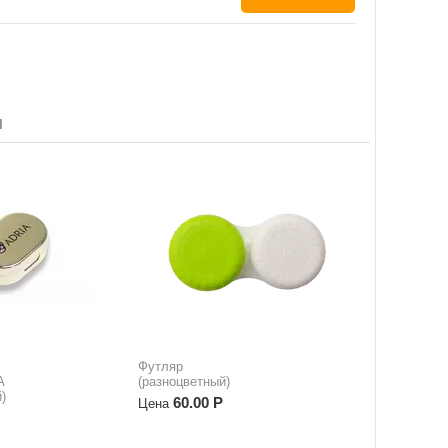
ы
Футляр
A
(разноцветный)
)
60.00
Р
Цена