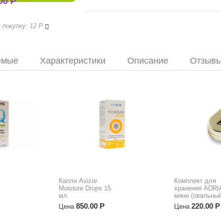
00
Р
Правила бонусной программы
 покупку: 12
Р
емые
Характеристики
Описание
Отзыв
Капли Avizor
Комплект для
Moisture Drops 15
хранения ADRI
мл.
мини (овальный
850.00
Р
220.00
Р
Цена
Цена