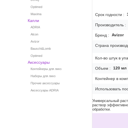
Optimed
Срок годности :
Maxima
Капли
Производитель :
ADRIA
Avizor
Alcon
Бренд :
Avizor
Страна производи
Bausch&Lomb
Optimed
Кол-во штук в упа
Аксессуары
120
мл
Объем :
Контейнеры для линз
Наборы для линз
Контейнер в комп
Прочие аксессуары
Использовать пос
Аксессуары ADRIA
Универсальный раст
раствор эффективно
обработки.