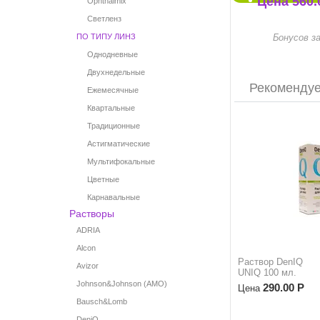
Цена
560.
Ophthalmix
Светленз
ПО ТИПУ ЛИНЗ
Бонусов за
Однодневные
Двухнедельные
Рекоменду
Ежемесячные
Квартальные
Традиционные
Астигматические
Мультифокальные
Цветные
Карнавальные
Растворы
ADRIA
Alcon
Раствор DenIQ
Avizor
UNIQ 100 мл.
Johnson&Johnson (AMO)
290.00
Р
Цена
Bausch&Lomb
DeniQ