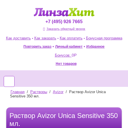
+7 (495) 926 7665
Заказать обратный звонок
Как доставить
Как заказать
Как оплатить
Бонусная программа
•
•
•
•
•
Повторить заказ
Избранное
Личный кабинет
0
Р
Бонусов:
Нет товаров
Главная
/
Растворы
/
Avizor
/
Раствор Avizor Unica
Sensitive 350 мл.
Раствор Avizor Unica Sensitive 350
мл.